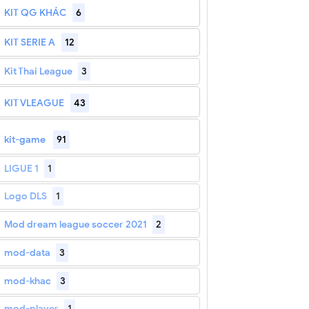
KIT QG KHÁC
6
KIT SERIE A
12
Kit Thai League
3
KIT VLEAGUE
43
kit-game
91
LIGUE 1
1
Logo DLS
1
Mod dream league soccer 2021
2
mod-data
3
mod-khac
3
mod-player
1