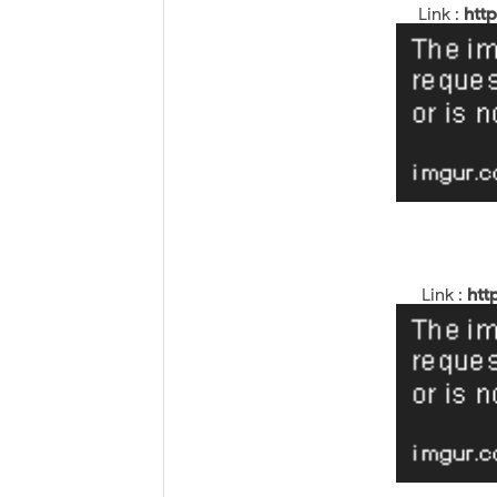
Link :
htt
Link :
htt