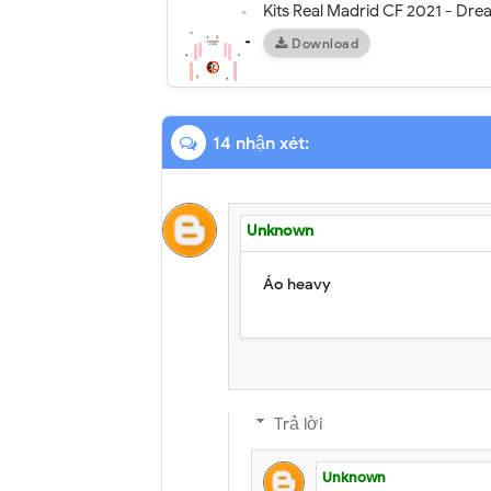
Kits Real Madrid CF 2021 - Dr
Download
14 nhận xét:
Unknown
Áo heavy
Trả lời
Unknown