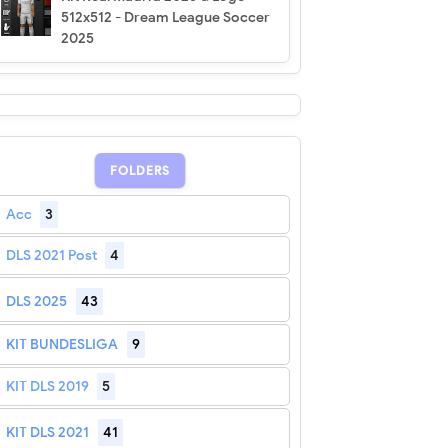
512x512 - Dream League Soccer
2025
FOLDERS
Acc
3
DLS 2021 Post
4
DLS 2025
43
KIT BUNDESLIGA
9
KIT DLS 2019
5
KIT DLS 2021
41