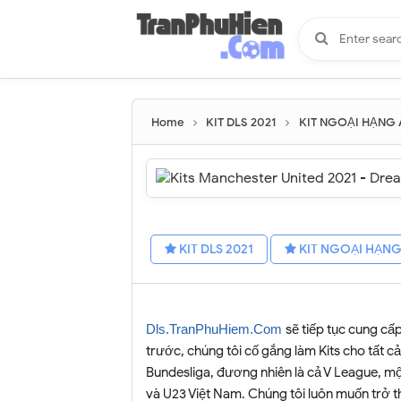
Home
KIT DLS 2021
KIT NGOẠI HẠNG
KIT DLS 2021
KIT NGOẠI HẠN
sẽ tiếp tục cung c
Dls.TranPhuHiem.Com
trước, chúng tôi cố gắng làm
Kits
cho tất cả
Bundesliga, đương nhiên là cả V League, một
và U23 Việt Nam. Chúng tôi luôn muốn trở th