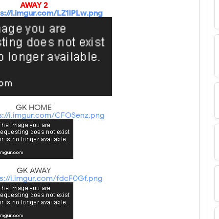
AWAY 2
ps://i.imgur.com/LZ1lPLw.png
GK HOME
s://i.imgur.com/CFOSenz.png
GK AWAY
ps://i.imgur.com/fdcF0Gf.png