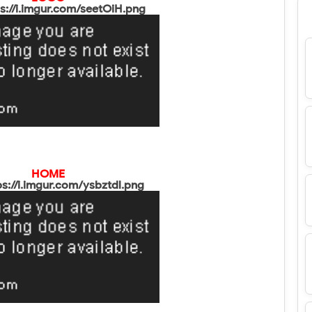
ps://i.imgur.com/seetOiH.png
HOME
ps://i.imgur.com/ysbztdl.png