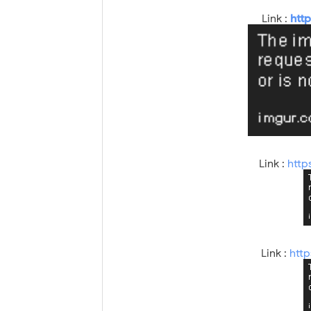
Link :
htt
Link :
http
Link :
htt