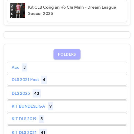
Kit CLB Công an Hồ Chí Minh - Dream League
Soccer 2025
FOLDERS
Acc
3
DLS 2021 Post
4
DLS 2025
43
KIT BUNDESLIGA
9
KIT DLS 2019
5
KIT DLS 2021
41