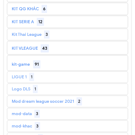
KIT QG KHÁC
6
KIT SERIE A
12
Kit Thai League
3
KIT VLEAGUE
43
kit-game
91
LIGUE 1
1
Logo DLS
1
Mod dream league soccer 2021
2
mod-data
3
mod-khac
3