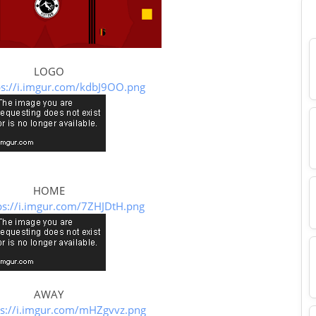
LOGO
ps://i.imgur.com/kdbJ9OO.png
HOME
ps://i.imgur.com/7ZHJDtH.png
AWAY
ps://i.imgur.com/mHZgvvz.png