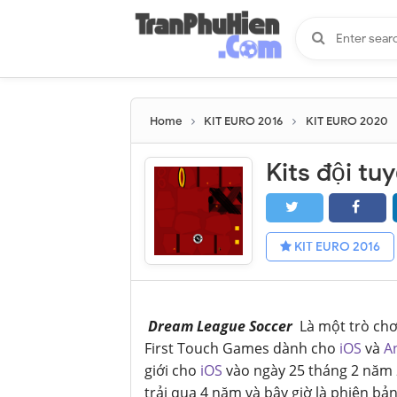
Home
KIT EURO 2016
KIT EURO 2020
KIT EURO 2016
Dream League Soccer
Là một trò chơ
First Touch Games dành cho
iOS
và
A
giới cho
iOS
vào ngày 25 tháng 2 năm 
trải qua 4 năm và bây giờ là phiên b