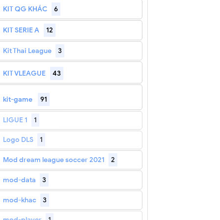
KIT QG KHÁC
6
KIT SERIE A
12
Kit Thai League
3
KIT VLEAGUE
43
kit-game
91
LIGUE 1
1
Logo DLS
1
Mod dream league soccer 2021
2
mod-data
3
mod-khac
3
mod-player
1