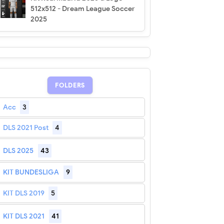
512x512 - Dream League Soccer
2025
FOLDERS
Acc
3
DLS 2021 Post
4
DLS 2025
43
KIT BUNDESLIGA
9
KIT DLS 2019
5
KIT DLS 2021
41