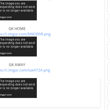
GK HOME
ps://i.imgur.com/bNODhft.png
GK AWAY
ps://i.imgur.com/tue472A.png