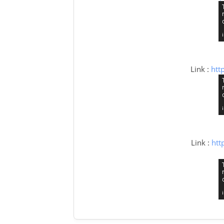
Link :
htt
Link :
htt