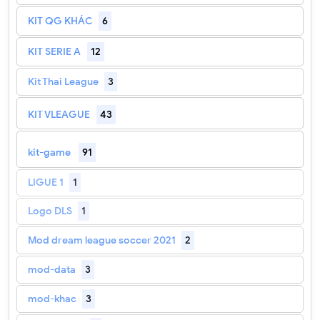
KIT QG KHÁC
6
KIT SERIE A
12
Kit Thai League
3
KIT VLEAGUE
43
kit-game
91
LIGUE 1
1
Logo DLS
1
Mod dream league soccer 2021
2
mod-data
3
mod-khac
3