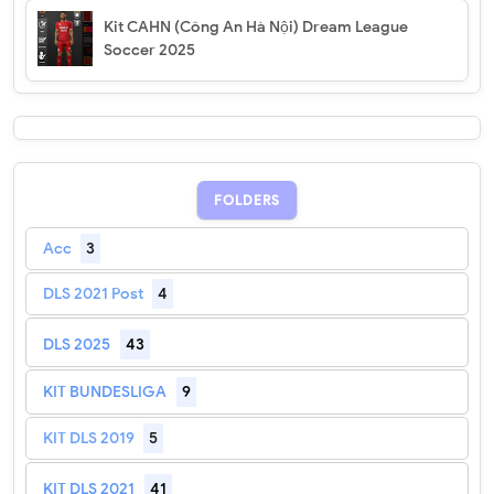
Kit CAHN (Công An Hà Nội) Dream League
Soccer 2025
FOLDERS
Acc
3
DLS 2021 Post
4
DLS 2025
43
KIT BUNDESLIGA
9
KIT DLS 2019
5
KIT DLS 2021
41